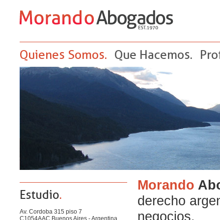
Quienes Somos.
Que Hacemos.
Pro
Morando
Ab
Estudio
.
derecho argen
Av. Cordoba 315 piso 7
negocios.
C1054AAC Buenos Aires - Argentina